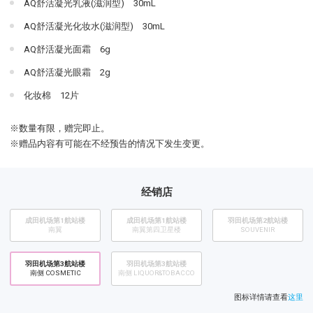
AQ舒活凝光乳液(滋润型) 30mL
AQ舒活凝光化妆水(滋润型) 30mL
AQ舒活凝光面霜 6g
AQ舒活凝光眼霜 2g
化妆棉 12片
※数量有限，赠完即止。
※赠品内容有可能在不经预告的情况下发生变更。
经销店
成田机场第1航站楼
成田机场第1航站楼
羽田机场第2航站楼
南翼
南翼第四卫星楼
SOUVENIR
羽田机场第3航站楼
羽田机场第3航站楼
南侧 COSMETIC
南侧 LIQUOR&TOBACCO
图标详情请查看
这里