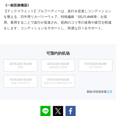
《一般医療機器》
【テックスウェット】プルフーディーは、血行を促進しコンディション
を整える、日中用リカバリーウェア。特殊繊維「SELFLAME®」を採
用。着用することで血行が促進され、筋肉のコリ等の改善や疲労を軽減
をします。コンディションをサポートし、快適な日々をサポート。
可预约的机场
成田机场第1航站楼
成田机场第1航站楼
​羽田机场第2航站楼
南翼
南翼第四卫星楼
SOUVENIR
羽田机场第3航站楼
羽田机场第3航站楼
南侧 COSMETIC
南侧 LIQUOR&TOBACCO
图标详情请查看
这里