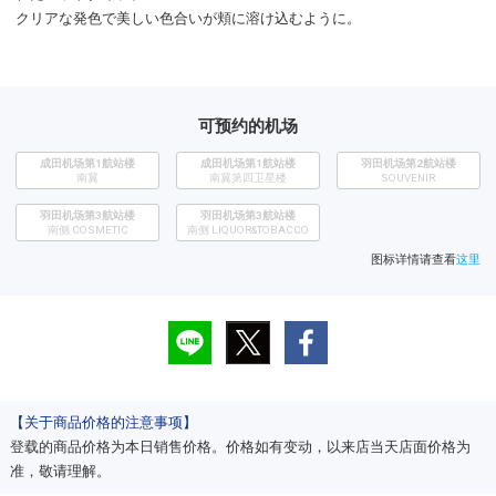
クリアな発色で美しい色合いが頬に溶け込むように。
可预约的机场
成田机场第1航站楼
成田机场第1航站楼
​羽田机场第2航站楼
南翼
南翼第四卫星楼
SOUVENIR
羽田机场第3航站楼
羽田机场第3航站楼
南侧 COSMETIC
南侧 LIQUOR&TOBACCO
图标详情请查看
这里
【关于商品价格的注意事项】
登载的商品价格为本日销售价格。价格如有变动，以来店当天店面价格为
准，敬请理解。