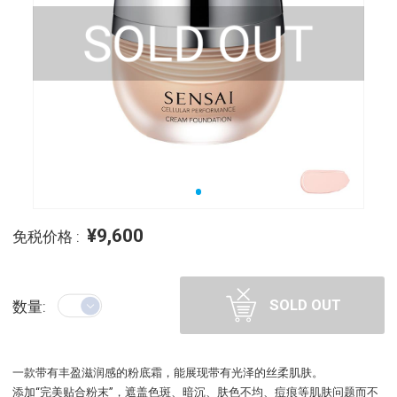
¥9,600
免税价格 :
SOLD OUT
数量:
一款带有丰盈滋润感的粉底霜，能展现带有光泽的丝柔肌肤。
添加“完美贴合粉末”，遮盖色斑、暗沉、肤色不均、痘痕等肌肤问题而不