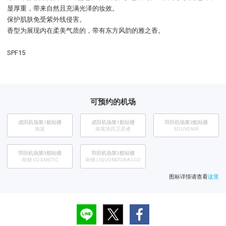
显厚重，带来自然且充满光泽的妆效。
保护肌肤免受紫外线侵害。
香型为展现内在柔美气质的，带有东方风韵的雅之香。
SPF15
可预约的机场
成田机场第1航站楼
成田机场第1航站楼
​羽田机场第2航站楼
南翼
南翼第四卫星楼
SOUVENIR
羽田机场第3航站楼
羽田机场第3航站楼
南侧 COSMETIC
南侧 LIQUOR&TOBACCO
图标详情请查看
这里