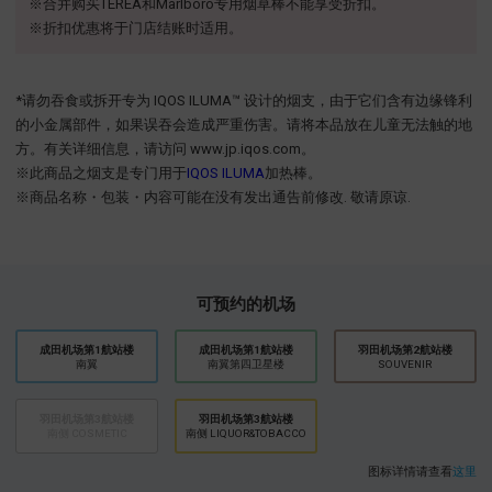
※合并购买TEREA和Marlboro专用烟草棒不能享受折扣。
※折扣优惠将于门店结账时适用。
*请勿吞食或拆开专为 IQOS ILUMA™ 设计的烟支，由于它们含有边缘锋利
的小金属部件，如果误吞会造成严重伤害。请将本品放在儿童无法触的地
方。有关详细信息，请访问 www.jp.iqos.com。
※此商品之烟支是专门用于
IQOS ILUMA
加热棒。
※商品名称・包装・内容可能在没有发出通告前修改. 敬请原谅.
可预约的机场
成田机场第1航站楼
成田机场第1航站楼
​羽田机场第2航站楼
南翼
南翼第四卫星楼
SOUVENIR
羽田机场第3航站楼
羽田机场第3航站楼
南侧 COSMETIC
南侧 LIQUOR&TOBACCO
图标详情请查看
这里