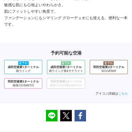
敏感な肌にも心地よいやわらかさ。
肌にフィットしやすい角度で、
ファンデーションにもシマリング グローデュオにも使える、便利な一本
です。
予約可能な空港
要予約
要予約
要予約
成田空港第1ターミナル
成田空港第1ターミナル
羽田空港第2ターミナル
南ウイング
南ウイング第4サテライト
SOUVENIR
羽田空港第3ターミナル
羽田空港第3ターミナル
南側 COSMETIC
南側 LIQUOR&TOBACCO
アイコン詳細は
こちら