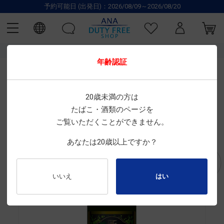
予約可能日 (出発日)：2026/08/09～2026/08/20
TOP
CHOYA
酒
その他のお酒
リキュール
年齢認証
CHOYA
20歳未満の方は
梅酒 エクストラ イヤーズ
たばこ・酒類のページを
ご覧いただくことができません。
サイズ : 700mL
あなたは20歳以上ですか？
商品番号 ： 7000084247
いいえ