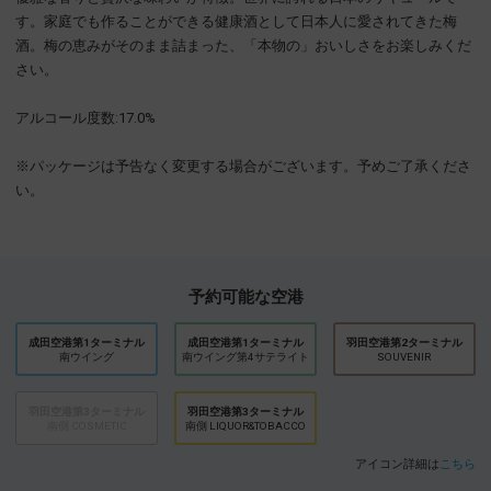
す。家庭でも作ることができる健康酒として日本人に愛されてきた梅
酒。梅の恵みがそのまま詰まった、「本物の」おいしさをお楽しみくだ
さい。
アルコール度数:17.0%
※パッケージは予告なく変更する場合がございます。予めご了承くださ
い。
予約可能な空港
成田空港第1ターミナル
成田空港第1ターミナル
羽田空港第2ターミナル
南ウイング
南ウイング第4サテライト
SOUVENIR
羽田空港第3ターミナル
羽田空港第3ターミナル
南側 COSMETIC
南側 LIQUOR&TOBACCO
アイコン詳細は
こちら