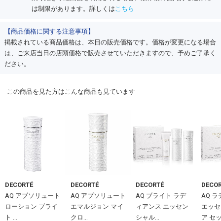
は制限があります。詳しくは
こちら
【商品価格に関する注意事項】
掲載されている商品価格は、本日の販売価格です。価格が変更になる場合
は、ご来店当日の店頭価格で販売させていただきますので、予めご了承く
ださい。
この商品を見た方はこんな商品も見ています
DECORTÉ
DECORTÉ
DECORTÉ
DECO
AQ アブソリュート
AQ アブソリュート
AQ ブライト ラデ
AQ 
ローション ブライ
エマルジョン マイ
ィアンス エッセン
エッセ
ト ...
クロ...
シャル...
ア セ