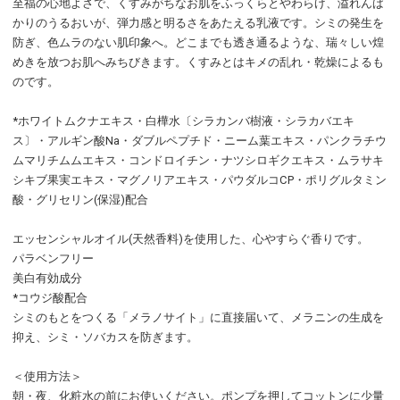
至福の心地よさで、くすみがちなお肌をふっくらとやわらげ、溢れんば
かりのうるおいが、弾力感と明るさをあたえる乳液です。シミの発生を
防ぎ、色ムラのない肌印象へ。どこまでも透き通るような、瑞々しい煌
めきを放つお肌へみちびきます。くすみとはキメの乱れ・乾燥によるも
のです。
*ホワイトムクナエキス・白樺水〔シラカンバ樹液・シラカバエキ
ス〕・アルギン酸Na・ダブルペプチド・ニーム葉エキス・パンクラチウ
ムマリチムムエキス・コンドロイチン・ナツシロギクエキス・ムラサキ
シキブ果実エキス・マグノリアエキス・パウダルコCP・ポリグルタミン
酸・グリセリン(保湿)配合
エッセンシャルオイル(天然香料)を使用した、心やすらぐ香りです。
パラベンフリー
美白有効成分
*コウジ酸配合
シミのもとをつくる「メラノサイト」に直接届いて、メラニンの生成を
抑え、シミ・ソバカスを防ぎます。
＜使用方法＞
朝・夜、化粧水の前にお使いください。ポンプを押してコットンに少量