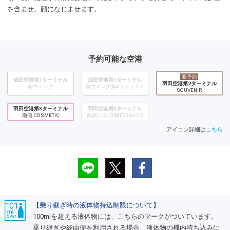
を含ませ、顔になじませます。
予約可能な空港
要予約
成田空港第1ターミナル
成田空港第1ターミナル
羽田空港第2ターミナル
南ウイング
南ウイング第4サテライト
SOUVENIR
羽田空港第3ターミナル
羽田空港第3ターミナル
南側 COSMETIC
南側 LIQUOR&TOBACCO
アイコン詳細は
こちら
【乗り継ぎ時の液体物持込制限について】
100mlを超える液体物には、こちらのマークがついています。
乗り継ぎや経由便を利用される場合、液体物の機内持ち込みに