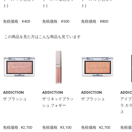
ト)
ト)
ト)
免税価格 :
¥400
免税価格 :
¥500
免税価格 :
¥800
この商品を見た方はこんな商品も見ています
ADDICTION
ADDICTION
ADDICTION
ADDIC
ザ ブラッシュ
ザ リキッドブラッ
ザ ブラッシュ
アイブ
シュ フォギー
ラ カ
ス
免税価格 : ¥2,700
免税価格 : ¥3,100
免税価格 : ¥2,700
免税価格 