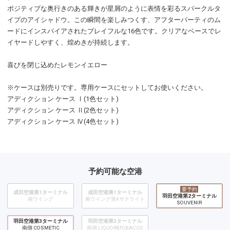
ポジティブな奥行きのある輝きが星屑のように表情を彩るスパークルタ
イプのアイシャドウ。この瞬間を楽しみつくす、アフターパーティのム
ードにインスパイアされたプレイフルな16色です。クリアなベースでレ
イヤードしやすく、煌めきが持続します。
喜びを閉じ込めたレモンイエロー
※ケースは別売りです。専用ケースにセットしてお使いください。
アディクション ケース Ⅰ(1色セット)
アディクション ケース Ⅱ(2色セット)
アディクション ケース Ⅳ(4色セット)
予約可能な空港
要予約
成田空港第1ターミナル
成田空港第1ターミナル
羽田空港第2ターミナル
南ウイング
南ウイング第4サテライト
SOUVENIR
羽田空港第3ターミナル
羽田空港第3ターミナル
南側 COSMETIC
南側 LIQUOR&TOBACCO