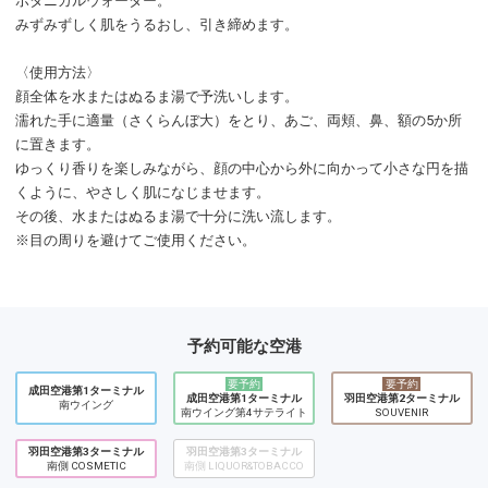
ボタニカルウォーター。
みずみずしく肌をうるおし、引き締めます。
〈使用方法〉
顔全体を水またはぬるま湯で予洗いします。
濡れた手に適量（さくらんぼ大）をとり、あご、両頬、鼻、額の5か所
に置きます。
ゆっくり香りを楽しみながら、顔の中心から外に向かって小さな円を描
くように、やさしく肌になじませます。
その後、水またはぬるま湯で十分に洗い流します。
※目の周りを避けてご使用ください。
予約可能な空港
要予約
要予約
成田空港第1ターミナル
成田空港第1ターミナル
羽田空港第2ターミナル
南ウイング
南ウイング第4サテライト
SOUVENIR
羽田空港第3ターミナル
羽田空港第3ターミナル
南側 COSMETIC
南側 LIQUOR&TOBACCO