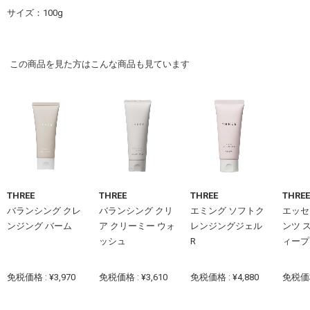
サイズ：100g
この商品を見た方はこんな商品も見ています
THREE
THREE
THREE
THREE
バランシング クレ
バランシング クリ
エミング ソフトク
エッセ
ンジング バーム
ア クリーミー ウォ
レンジングジェル
ンツ 
ッシュ
R
ィープ .
免税価格 : ¥3,970
免税価格 : ¥3,610
免税価格 : ¥4,880
免税価格 