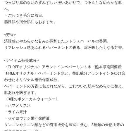
つっぱり感のないみずみずしい洗いあがりで、つるんとなめらかな肌
へ。
・ごわつき毛穴に着目。
脂性肌や混合肌にもおすすめ。
<芳香>
清涼感とやわらかな甘みが調和したシトラスハーバルの香調。
リフレッシュ感あふれるペパーミントの香る、深呼吸したくなる芳香。
<アイテム特長成分>
〈THREEオリジナル〉アラントインペパーミント水〈熊本県南阿蘇産
THREEオリジナル〉ペパーミント水と、整肌成分アラントインを掛け合
わせたオリジナル複合保湿成分。
ペパーミントの芳香に包まれながら、ごわついた肌をなめらかに整え、
肌あれを防ぎます。
〈3種のボタニカルウォーター〉
・ハマメリス水
・ライム果汁
・セイヨウナシ果汁発酵液
タンニンやクエン酸などの有用成分を豊富に含む、3種類の天然由来の