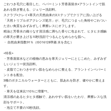
ごわつき毛穴に着目した、ペパーミント芳香蒸留水×アラントインで肌
あれを防ぎ整える、ジェリー洗顔料。
スクラブ×クレイ×寒天の天然由来の3ステップでクリアに洗い上げる
「天然トリプルポアクレンズ処方」が、毛穴につまった角栓やごわつい
た古い角質をみずみずしく摩擦レスにオフします。
精油と芳香水の織りなす清涼感に満ちた香りに包まれて、ヒタヒタ感触
の寒天が磨き上げる10秒洗顔でつるんとなめらかな肌へ。
・ 自然由来指数91％（ISO16128準拠 水を含む）
<特長>
・芳香蒸留水などの植物の恵みを寒天ジェリーにとじこめた、みずみず
しいジェリー状洗顔料。
・皮脂でごわつきやすい肌をなめらかに整える、アラントインペパーミ
ント水を配合。
3種のボタニカルウォーターとともに、肌あれを防ぎ、健やかに整えま
す。
・寒天を従来比110％に増量*1。
清涼感のあるヒタヒタ感触で、あれやすい肌をいたわり、摩擦レスな洗
顔をサポート。
・泡立て不要の10秒洗顔。