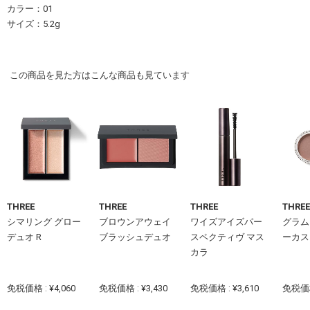
カラー：01
サイズ：5.2g
この商品を見た方はこんな商品も見ています
THREE
THREE
THREE
THREE
シマリング グロー
ブロウンアウェイ
ワイズアイズパー
グラム
デュオ R
ブラッシュデュオ
スペクティヴ マス
ーカス
カラ
免税価格 : ¥4,060
免税価格 : ¥3,430
免税価格 : ¥3,610
免税価格 