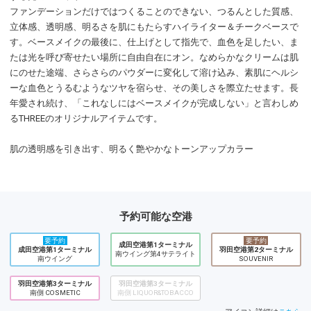
ファンデーションだけではつくることのできない、つるんとした質感、
立体感、透明感、明るさを肌にもたらすハイライター＆チークベースで
す。ベースメイクの最後に、仕上げとして指先で、血色を足したい、ま
たは光を呼び寄せたい場所に自由自在にオン。なめらかなクリームは肌
にのせた途端、さらさらのパウダーに変化して溶け込み、素肌にヘルシ
ーな血色とうるむようなツヤを宿らせ、その美しさを際立たせます。長
年愛され続け、「これなしにはベースメイクが完成しない」と言わしめ
るTHREEのオリジナルアイテムです。
肌の透明感を引き出す、明るく艶やかなトーンアップカラー
予約可能な空港
要予約
要予約
成田空港第1ターミナル
成田空港第1ターミナル
羽田空港第2ターミナル
南ウイング第4サテライト
南ウイング
SOUVENIR
羽田空港第3ターミナル
羽田空港第3ターミナル
南側 COSMETIC
南側 LIQUOR&TOBACCO