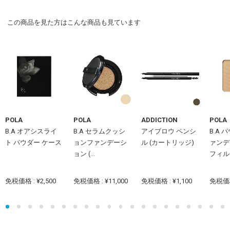
この商品を見た方はこんな商品も見ています
POLA
POLA
ADDICTION
POLA
B.A オアシスライ
B.A セラムクッシ
アイブロウ ペンシ
B.A 
ト パウダー ケース
ョンファンデーシ
ル (カートリッジ)
ァンデ
ョン (...
フィル
免税価格 : ¥2,500
免税価格 : ¥11,000
免税価格 : ¥1,100
免税価格 