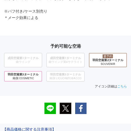
※パフ付き/ケース別売り
＊メーク効果による
予約可能な空港
要予約
成田空港第1ターミナル
成田空港第1ターミナル
羽田空港第2ターミナル
南ウイング
南ウイング第4サテライト
SOUVENIR
羽田空港第3ターミナル
羽田空港第3ターミナル
南側 COSMETIC
南側 LIQUOR&TOBACCO
アイコン詳細は
こちら
【商品価格に関する注意事項】