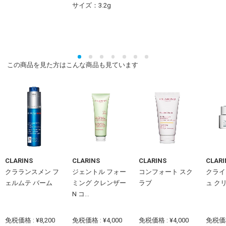
サイズ：3.2g
この商品を見た方はこんな商品も見ています
CLARINS
CLARINS
CLARINS
CLARI
クラランスメン フ
ジェントル フォー
コンフォート スク
クライ
ェルムテ バーム
ミング クレンザー
ラブ
ュ ク
N コ...
免税価格 : ¥8,200
免税価格 : ¥4,000
免税価格 : ¥4,000
免税価格 