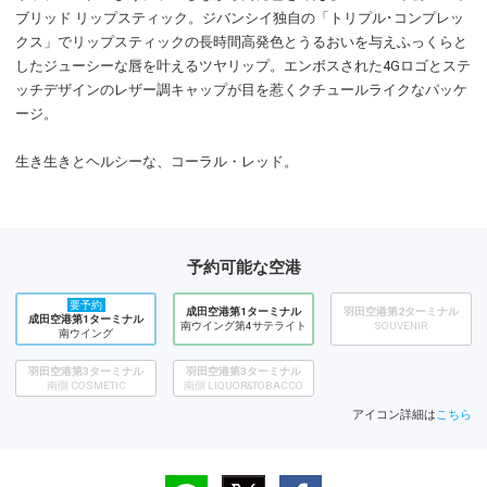
ブリッド リップスティック。ジバンシイ独自の「トリプル･コンプレッ
クス」でリップスティックの長時間高発色とうるおいを与えふっくらと
したジューシーな唇を叶えるツヤリップ。エンボスされた4Gロゴとステ
ッチデザインのレザー調キャップが目を惹くクチュールライクなパッケ
ージ。
生き生きとヘルシーな、コーラル・レッド。
予約可能な空港
要予約
成田空港第1ターミナル
羽田空港第2ターミナル
成田空港第1ターミナル
南ウイング第4サテライト
SOUVENIR
南ウイング
羽田空港第3ターミナル
羽田空港第3ターミナル
南側 COSMETIC
南側 LIQUOR&TOBACCO
アイコン詳細は
こちら