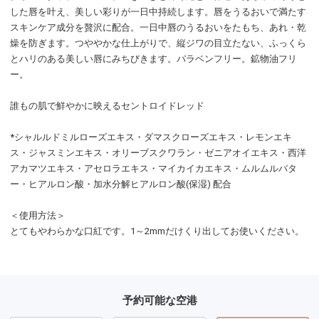
した唇を叶え、美しい彩りが一日中持続します。唇をうるおいで満たす
スキンケア成分を贅沢に配合。一日中唇のうるおいをたもち、あれ・乾
燥を防ぎます。つややかな仕上がりで、縦ジワの目立たない、ふっくら
とハリのある美しい唇にみちびきます。パラベンフリー。鉱物油フリ
ー。
誰もの肌で鮮やかに映えるセントロイドレッド
*シャルルドミルローズエキス・ダマスクローズエキス・レモンエキ
ス・ジャスミンエキス・オリーブスクワラン・ゼニアオイエキス・西洋
アカマツエキス・アセロラエキス・マイカイカエキス・ムルムルバタ
ー・ヒアルロン酸・加水分解ヒアルロン酸(保湿) 配合
＜使用方法＞
とてもやわらかな口紅です。1～2mmだけくり出してお使いください。
予約可能な空港