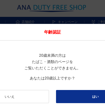
す
店舗紹介
キャンペーン
ご利
年齢認証
SND_新道
20歳未満の方は
SHINDO TRAVEL RETAIL
たばこ・酒類のページを
ご覧いただくことができません。
サイズ : 700mL
あなたは20歳以上ですか？
免税店限定
¥14,660
免税価格 :
いいえ
数量: