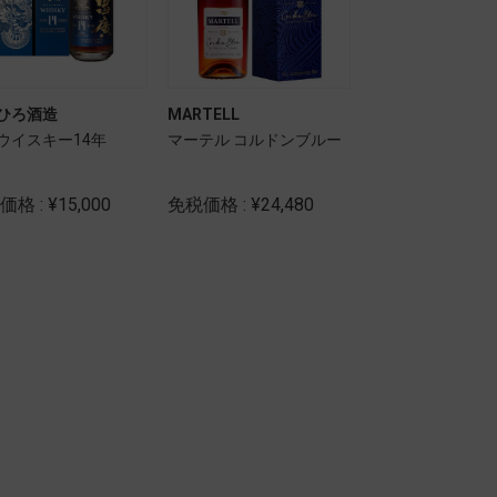
ひろ酒造
MARTELL
CHIVAS REGAL
ウイスキー14年
マーテル コルドンブルー
シーバスリーガ 
トラ シェリーカ
格 : ¥15,000
免税価格 : ¥24,480
免税価格 : ¥6,80