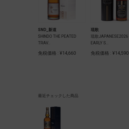
本坊酒造
SND_新道
琉歌
ルテージ 越百 ～
SHINDO THE PEATED
琉歌JAPANESE2026
レクション...
TRAV...
EARLY S...
: ¥5,800
免税価格 : ¥14,660
免税価格 : ¥14,590
最近チェックした商品