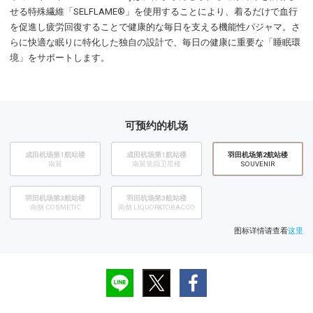
せる特殊繊維「SELFLAME®」を使用することにより、着るだけで血行
を促進し疲労回復することで健康的な毎日を支える機能性パジャマ。さ
らに快適な眠りに特化した独自の設計で、毎日の健康に重要な「睡眠環
境」をサポートします。
可预约的机场
成田机场第1航站楼
成田机场第1航站楼
​羽田机场第2航站楼
南翼
南翼第四卫星楼
SOUVENIR
羽田机场第3航站楼
羽田机场第3航站楼
南侧 COSMETIC
南侧 LIQUOR&TOBACCO
图标详情请查看
这里