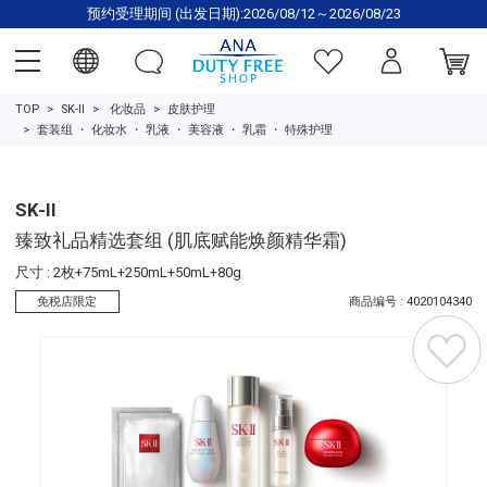
预约受理期间 (出发日期):2026/08/12～2026/08/23
TOP
SK-II
化妆品
皮肤护理
套装组
・
化妆水
・
乳液
・
美容液
・
乳霜
・
特殊护理
SK-II
臻致礼品精选套组 (肌底赋能焕颜精华霜)
尺寸 : 2枚+75mL+250mL+50mL+80g
免税店限定
商品编号 : 4020104340