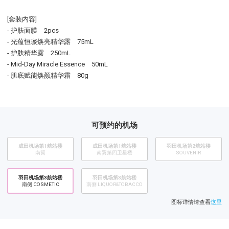
[套装内容]
- 护肤面膜 2pcs
- 光蕴恒璨焕亮精华露 75mL
- 护肤精华露 250mL
- Mid-Day Miracle Essence 50mL
- 肌底赋能焕颜精华霜 80g
可预约的机场
成田机场第1航站楼
成田机场第1航站楼
​羽田机场第2航站楼
南翼
南翼第四卫星楼
SOUVENIR
羽田机场第3航站楼
羽田机场第3航站楼
南侧 COSMETIC
南侧 LIQUOR&TOBACCO
图标详情请查看
这里