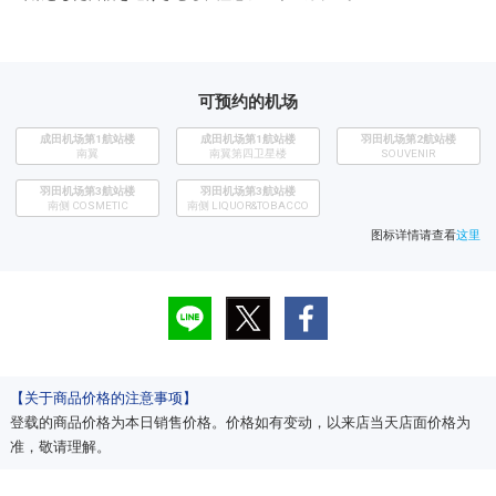
可预约的机场
成田机场第1航站楼
成田机场第1航站楼
​羽田机场第2航站楼
南翼
南翼第四卫星楼
SOUVENIR
羽田机场第3航站楼
羽田机场第3航站楼
南侧 COSMETIC
南侧 LIQUOR&TOBACCO
图标详情请查看
这里
【关于商品价格的注意事项】
登载的商品价格为本日销售价格。价格如有变动，以来店当天店面价格为
准，敬请理解。