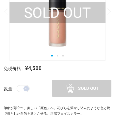
¥4,500
免税价格 :
SOLD OUT
数量:
印象が際立つ、美しい「顔色」へ。花びらを溶かし込んだような色と艶
で凛とした自信を透けさせる、湿感フェイスカラー。