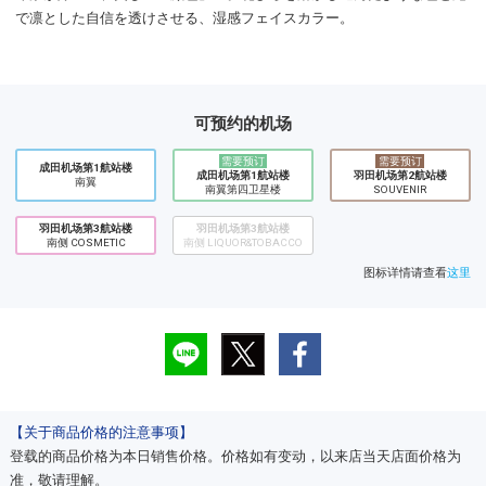
で凛とした自信を透けさせる、湿感フェイスカラー。
可预约的机场
需要预订
需要预订
成田机场第1航站楼
成田机场第1航站楼
​羽田机场第2航站楼
南翼
南翼第四卫星楼
SOUVENIR
羽田机场第3航站楼
羽田机场第3航站楼
南侧 COSMETIC
南侧 LIQUOR&TOBACCO
图标详情请查看
这里
【关于商品价格的注意事项】
登载的商品价格为本日销售价格。价格如有变动，以来店当天店面价格为
准，敬请理解。