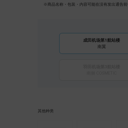
※商品名称・包装・内容可能在没有发出通告前修
成田机场第1航站楼
南翼
羽田机场第3航站楼
南侧 COSMETIC
其他种类