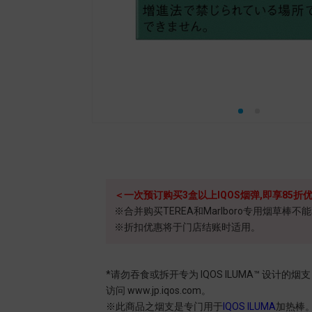
＜一次预订购买3盒以上IQOS烟弹,即享85折
※合并购买TEREA和Marlboro专用烟草棒
※折扣优惠将于门店结账时适用。
*请勿吞食或拆开专为 IQOS ILUMA™ 
访问 www.jp.iqos.com。
※此商品之烟支是专门用于
IQOS ILUMA
加热棒