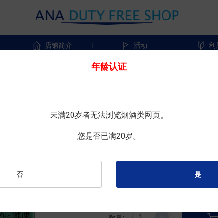
店铺简介
活动
利
年龄认证
限时特惠
IQOS
未满20岁者无法浏览烟酒类网页。
TEREA 绿洲珍珠 (仅适用于 IQ
您是否已满20岁。
尺寸 : 20根×10盒
否
¥5,200
免税价格 :
数量: