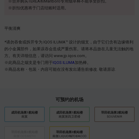
※合并购买TEREA和Marlboro专用烟草棒不能享受折扣。
※折扣优惠将于门店结账时适用。
平衡清爽
*请勿吞食或拆开专为 IQOS ILUMA™ 设计的烟支，由于它们含有边缘锋利
的小金属部件，如果误吞会造成严重伤害。请将本品放在儿童无法触的地
方。有关详细信息，请访问 www.jp.iqos.com。
※此商品之烟支是专门用于
IQOS ILUMA
加热棒。
※商品名称・包装・内容可能在没有发出通告前修改. 敬请原谅.
可预约的机场
成田机场第1航站楼
成田机场第1航站楼
​羽田机场第2航站楼
南翼
南翼第四卫星楼
SOUVENIR
羽田机场第3航站楼
羽田机场第3航站楼
南侧 COSMETIC
南侧 LIQUOR&TOBACCO