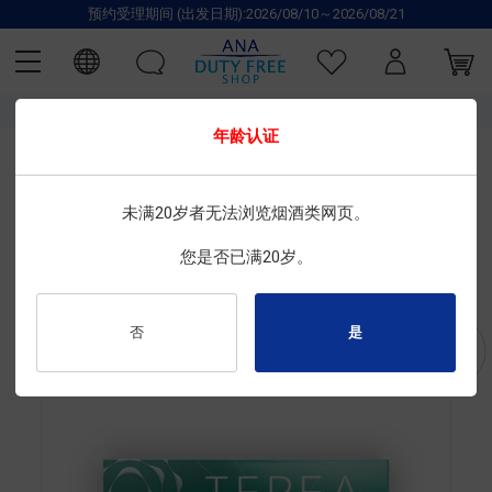
预约受理期间 (出发日期):2026/08/10～2026/08/21
TOP
IQOS
香烟
加热式香烟
盒
年龄认证
限时特惠
IQOS
未满20岁者无法浏览烟酒类网页。
TEREA 淡薄荷 (仅适用于 IQOS ILUMA)
您是否已满20岁。
尺寸 : 20根×10盒
商品编号 : 2030100089
否