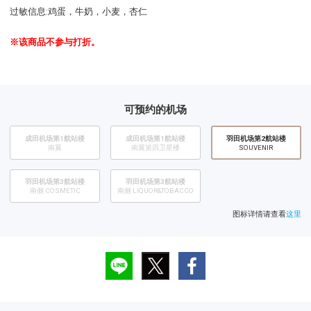
过敏信息:鸡蛋，牛奶，小麦，杏仁
※该商品不参与打折。
可预约的机场
成田机场第1航站楼
成田机场第1航站楼
​羽田机场第2航站楼
南翼
南翼第四卫星楼
SOUVENIR
羽田机场第3航站楼
羽田机场第3航站楼
南侧 COSMETIC
南侧 LIQUOR&TOBACCO
图标详情请查看
这里