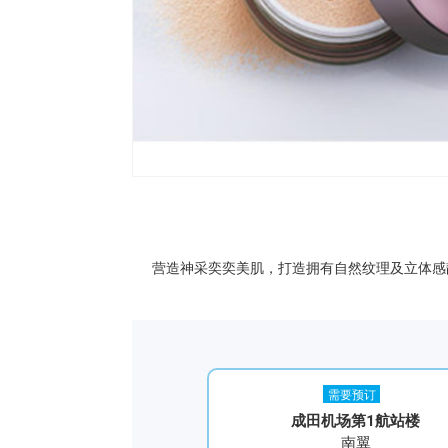
营造神采奕奕美肌，打造拥有自然纹理及立体感靓
需要预订
成田机场第1航站楼
南翼