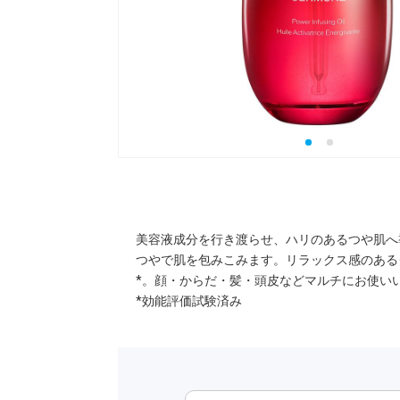
美容液成分を行き渡らせ、ハリのあるつや肌へ
つやで肌を包みこみます。リラックス感のある
*。顔・からだ・髪・頭皮などマルチにお使い
*効能評価試験済み