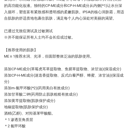
的高功能化妆液。独特的CP-ME成分和CP-H-ME成分从内侧(*1)让水分深
入循环，塑造富有紧致感和透明感的柔嫩肌肤。IPSA的核心润肤霜，用适
合肌肤的舒适质地包裹住肌肤，满足每个人内心深处对美丽的渴望。
已通过无致痘测试及过敏测试
※并不能保证所有人士均不会长痘或过敏。
【推荐使用的肌肤】
ME n 1推荐水润、光泽，但面部整体泛油的肌肤使用。
添加CP-ME成分(草莓虎耳草提取物、鱼腥草提取物、浓甘油)(保湿成分)
添加CP-H-ME成分(迷迭香提取物、反式白藜芦醇、蜂蜜、浓甘油)(保湿成
分)
添加m-氨甲环酸(*2)(药用美白有效成分)
添加甘草酸二钾(药用防止肌肤粗糙有效成分)
添加黄芩提取物(肌肤保护成分)
地椒提取物(肌肤保护成分)
酒精(乙醇)、对羟基苯甲酸酯。
＊1 渗透至角质层
＊2 氨甲环酸