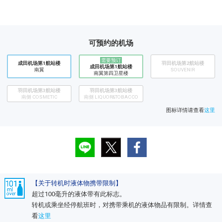
可预约的机场
需要预订
成田机场第1航站楼
​羽田机场第2航站楼
成田机场第1航站楼
南翼
SOUVENIR
南翼第四卫星楼
羽田机场第3航站楼
羽田机场第3航站楼
南侧 COSMETIC
南侧 LIQUOR&TOBACCO
图标详情请查看
这里
【关于转机时液体物携带限制】
超过100毫升的液体带有此标志。
转机或乘坐经停航班时，对携带乘机的液体物品有限制。详情查
看
这里