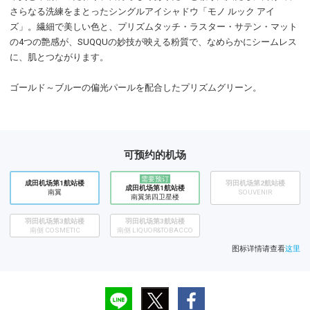
さらなる洗練をまとったシングルアイシャドウ「モノ ルック アイ
ズ」。繊細で美しい色と、プリズムタッチ・ラスター・サテン・マット
の4つの艶感が、SUQQUの妙技が映える粉質で、なめらかにシームレス
に、肌とつながります。
ゴールド～ブルーの偏光パールを配合したプリズムグリーン。
可预约的机场
需要预订
成田机场第1航站楼
​羽田机场第2航站楼
成田机场第1航站楼
南翼
SOUVENIR
南翼第四卫星楼
羽田机场第3航站楼
羽田机场第3航站楼
南侧 COSMETIC
南侧 LIQUOR&TOBACCO
图标详情请查看
这里