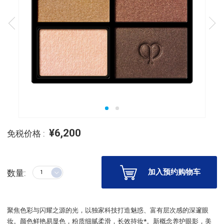
¥6,200
免税价格 :
加入预约购物车
数量:
聚焦色彩与闪耀之源的光，以独家科技打造魅惑、富有层次感的深邃眼
妆。颜色鲜艳易显色，粉质细腻柔滑，长效持妆*。新概念养护眼影，美