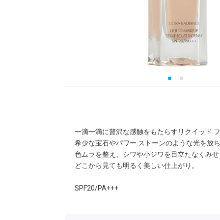
一滴一滴に贅沢な感触をもたらすリクイッド 
希少な宝石やパワー ストーンのような光を放
色ムラを整え、シワや小ジワを目立たなくみせ
どこから見ても明るく美しい仕上がり。
SPF20/PA+++