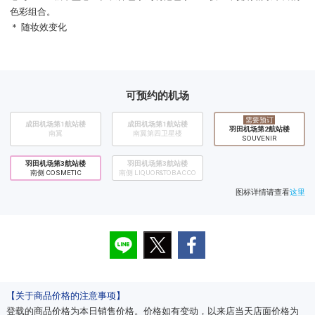
色彩组合。
＊ 随妆效变化
可预约的机场
需要预订
成田机场第1航站楼
成田机场第1航站楼
​羽田机场第2航站楼
南翼
南翼第四卫星楼
SOUVENIR
羽田机场第3航站楼
羽田机场第3航站楼
南侧 COSMETIC
南侧 LIQUOR&TOBACCO
图标详情请查看
这里
【关于商品价格的注意事项】
登载的商品价格为本日销售价格。价格如有变动，以来店当天店面价格为