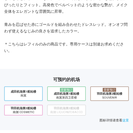
ぴったりとフィット。高発色でベルベットのような密かな艷が、メイク
全体をエレガントな雰囲気に昇華。
青みを忍ばせた赤にゴールドを組み合わせたドレスレッド。オンオフ問
わず使えるなじみの良さを追求したカラー。
＊こちらはレフィルのみの商品です。専用ケースは別途お求めくださ
い。
可预约的机场
需要预订
需要预订
成田机场第1航站楼
成田机场第1航站楼
​羽田机场第2航站楼
南翼
南翼第四卫星楼
SOUVENIR
羽田机场第3航站楼
羽田机场第3航站楼
南侧 COSMETIC
南侧 LIQUOR&TOBACCO
图标详情请查看
这里