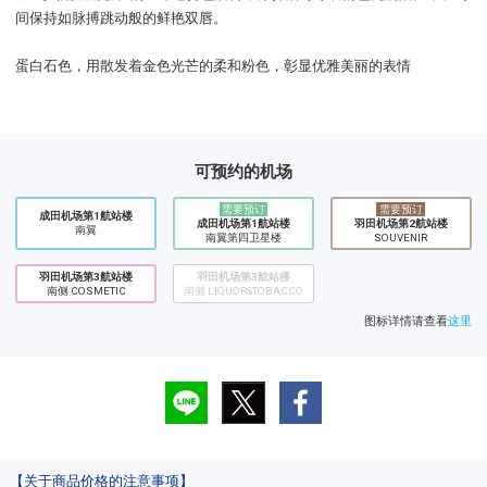
间保持如脉搏跳动般的鲜艳双唇。
蛋白石色，用散发着金色光芒的柔和粉色，彰显优雅美丽的表情
可预约的机场
需要预订
需要预订
成田机场第1航站楼
成田机场第1航站楼
​羽田机场第2航站楼
南翼
南翼第四卫星楼
SOUVENIR
羽田机场第3航站楼
羽田机场第3航站楼
南侧 COSMETIC
南侧 LIQUOR&TOBACCO
图标详情请查看
这里
【关于商品价格的注意事项】